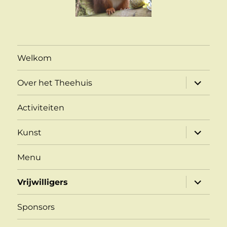
Welkom
submen
Over het Theehuis
uitvouw
Activiteiten
submen
Kunst
uitvouw
Menu
submen
Vrijwilligers
uitvouw
Sponsors