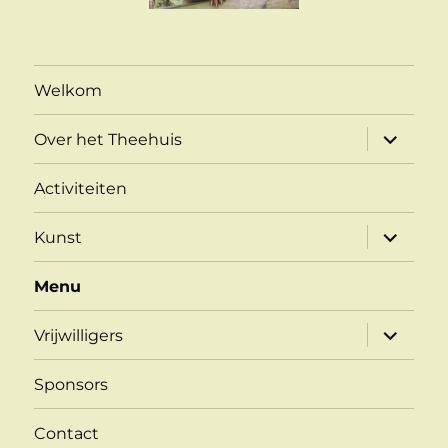
Welkom
submen
Over het Theehuis
uitvouw
Activiteiten
submen
Kunst
uitvouw
Menu
submen
Vrijwilligers
uitvouw
Sponsors
Contact