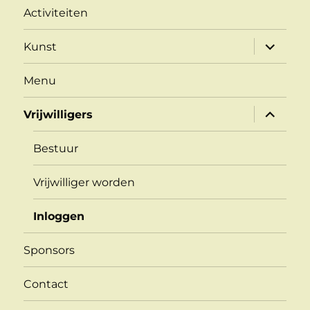
Activiteiten
submen
Kunst
uitvouw
Menu
submen
Vrijwilligers
uitvouw
Bestuur
Vrijwilliger worden
Inloggen
Sponsors
Contact