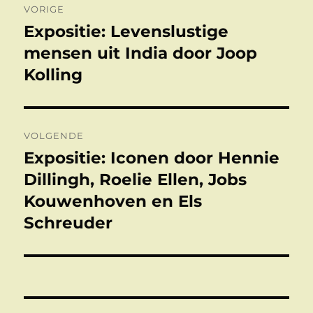
VORIGE
navigatie
Expositie: Levenslustige
Vorig
bericht:
mensen uit India door Joop
Kolling
VOLGENDE
Expositie: Iconen door Hennie
Volgend
bericht:
Dillingh, Roelie Ellen, Jobs
Kouwenhoven en Els
Schreuder