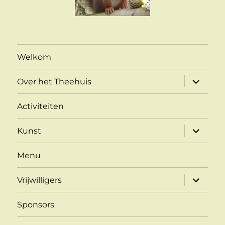
Welkom
submen
Over het Theehuis
uitvouw
Activiteiten
submen
Kunst
uitvouw
Menu
submen
Vrijwilligers
uitvouw
Sponsors