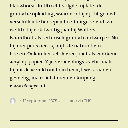
blauwborst. In Utrecht volgde hij later de
grafische opleiding, waardoor hij op dit gebied
verschillende beroepen heeft uitgeoefend. Zo
werkte hij ook twintig jaar bij Wolters
Noordhoff als technisch grafisch ontwerper. Nu
hij met pensioen is, blijft de natuur hem
boeien. Ook in het schilderen, met als voorkeur
acryl op papier. Zijn verbeeldingskracht haalt
hij uit de wereld om hem heen, kwetsbaar en
gevoelig, maar liefst met een knipoog.
www.bladgeel.nl
Auteur
Geplaatst
Categorieën
12 september 2025
Historie via THS
op
Bericht