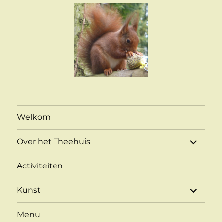
Welkom
submen
Over het Theehuis
uitvouw
Activiteiten
submen
Kunst
uitvouw
Menu