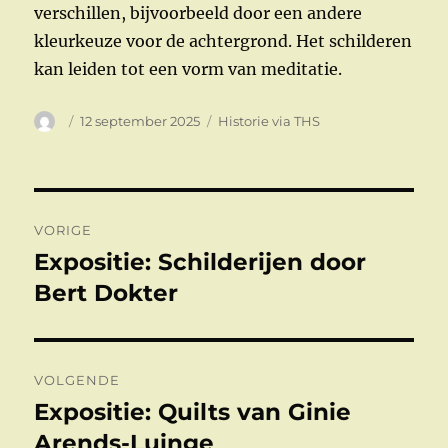
verschillen, bijvoorbeeld door een andere
kleurkeuze voor de achtergrond. Het schilderen
kan leiden tot een vorm van meditatie.
Auteur
Geplaatst
Categorieën
12 september 2025
Historie via THS
op
Bericht
VORIGE
navigatie
Expositie: Schilderijen door
Vorig
bericht:
Bert Dokter
VOLGENDE
Expositie: Quilts van Ginie
Volgend
bericht:
Arends-Luinge